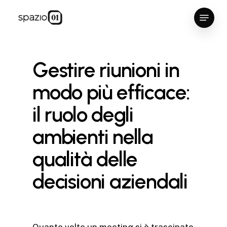
Skip
Menu
to
Close
main
Menu
content
Gestire riunioni in
modo più efficace:
il ruolo degli
ambienti nella
qualità delle
decisioni aziendali
Quante volte un meeting si è trascinato