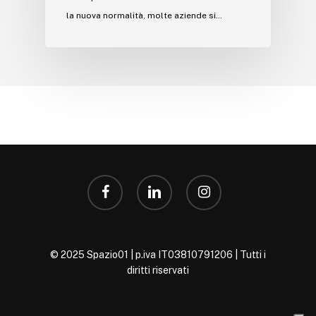
la nuova normalità, molte aziende si…
facebook
linkedin
instagram
© 2025 Spazio01 | p.iva IT03810791206 | Tutti i
diritti riservati