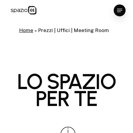
Skip
Menu
to
Close
main
Menu
content
Home
»
Prezzi | Uffici | Meeting Room
LO
SPAZIO
PER
TE