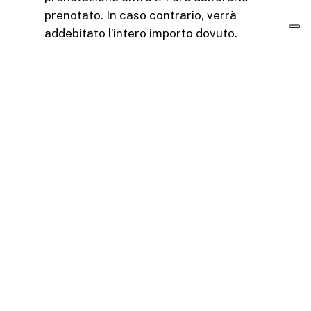
prenotato. In caso contrario, verrà
addebitato l’intero importo dovuto.
facebook
linkedin
instagram
© 2025 Spazio01 | p.iva IT03810791206 | Tutti i
diritti riservati
Le tue preferenze relative alla privacy
Informativa sulla raccolta