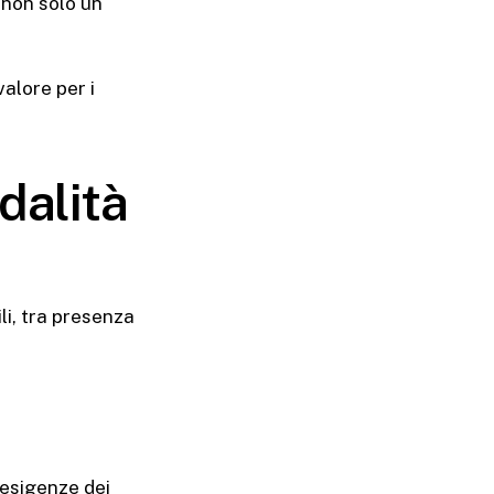
 non solo un
alore per i
dalità
li, tra presenza
 esigenze dei