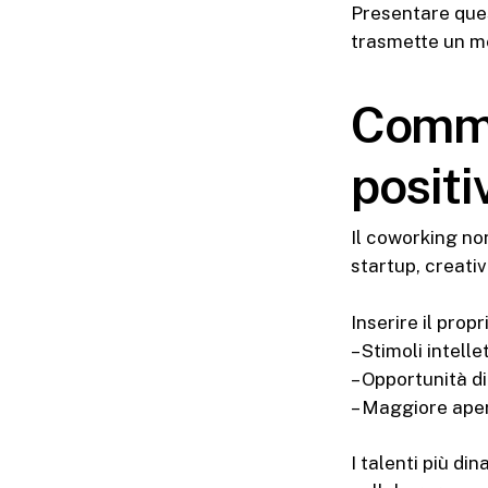
Presentare quest
trasmette un me
Commu
positi
Il coworking non
startup, creativi
Inserire il prop
– Stimoli intell
– Opportunità d
– Maggiore aper
I talenti più di