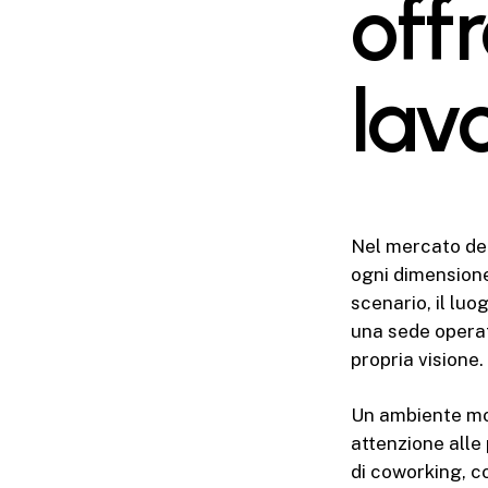
off
lav
Nel mercato del
ogni dimensione
scenario, il lu
una sede operati
propria visione.
Un ambiente mod
attenzione alle
di coworking, c