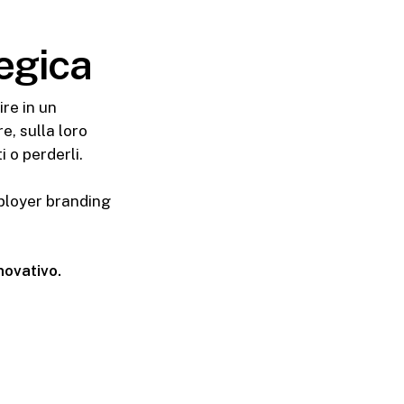
egica
re in un
e, sulla loro
i o perderli.
mployer branding
novativo.