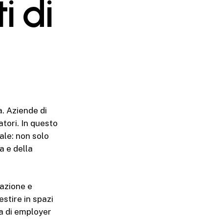
i di
a. Aziende di
tori. In questo
ale: non solo
a e della
azione e
stire in spazi
a di employer