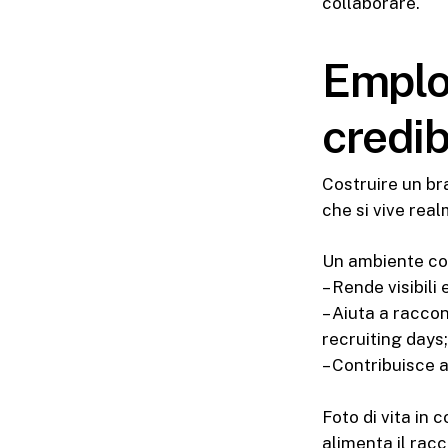
collaborare.
Emplo
credib
Costruire un br
che si vive rea
Un ambiente c
– Rende visibili e
– Aiuta a raccon
recruiting days;
– Contribuisce 
Foto di vita in 
alimenta il racc