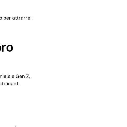
per attrarre i
oro
nials e Gen Z,
tificanti,