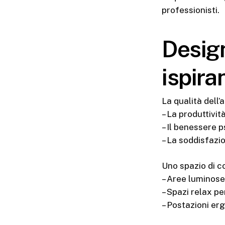
professionisti.
Desig
ispira
La qualità dell’
– La produttività
– Il benessere p
– La soddisfazio
Uno spazio di c
– Aree luminose,
– Spazi relax pe
– Postazioni e