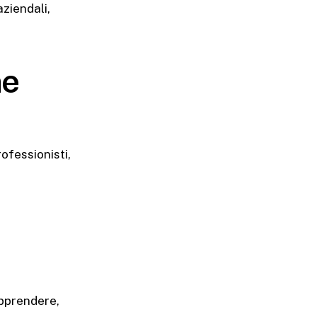
aziendali,
ne
ofessionisti,
apprendere,