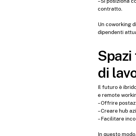
– Si posiziona 
contratto.
Un coworking di 
dipendenti attua
Spazi 
di lav
Il futuro è ibri
e remote workin
– Offrire postaz
– Creare hub azi
– Facilitare inco
In questo modo,