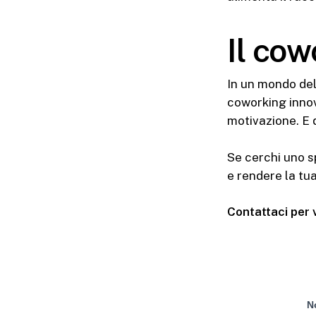
Il cow
In un mondo del
coworking innova
motivazione. E q
Se cerchi uno s
e rendere la tua
Contattaci per v
N