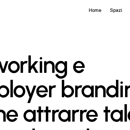
Home
Spazi
orking e
loyer brandi
e attrarre tal